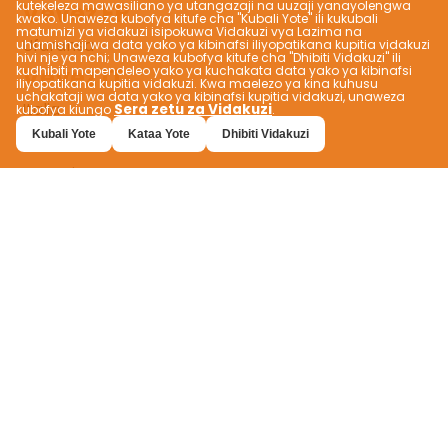
kutekeleza mawasiliano ya utangazaji na uuzaji yanayolengwa
Vevez FR
kwako. Unaweza kubofya kitufe cha "Kubali Yote" ili kukubali
matumizi ya vidakuzi isipokuwa Vidakuzi vya Lazima na
Ufaransa
uhamishaji wa data yako ya kibinafsi iliyopatikana kupitia vidakuzi
hivi nje ya nchi; Unaweza kubofya kitufe cha "Dhibiti Vidakuzi" ili
Vevez IT
kudhibiti mapendeleo yako ya kuchakata data yako ya kibinafsi
iliyopatikana kupitia vidakuzi. Kwa maelezo ya kina kuhusu
uchakataji wa data yako ya kibinafsi kupitia vidakuzi, unaweza
Italia
Sera zetu za Vidakuzi
kubofya kiungo
.
Vevez JP
Kubali Yote
Kataa Yote
Dhibiti Vidakuzi
Japani
Vevez NO
Norway
Vevez PH
Ufilipino
Vevez TR
Batı Mahallesi, İsmetpaşa Caddesi, No:46 Pendik,
İstanbul
info@vevez.com