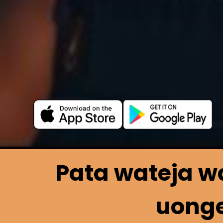
Pata wateja w
uonge