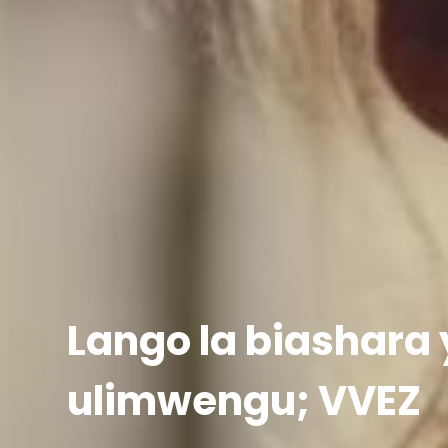
Lango la biashara
ulimwengu; VVEZ