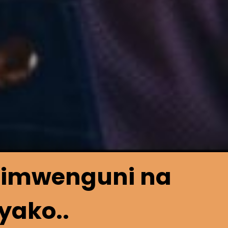
ulimwenguni na
yako..