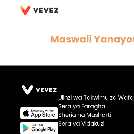
Maswali Yanayo
Ulinzi wa Takwimu za Wafa
Sera ya Faragha
Sheria na Masharti
Sera ya Vidakuzi