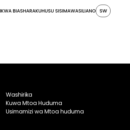
I
KWA BIASHARA
KUHUSU SISI
MAWASILIANO
SW
Washirika
Kuwa Mtoa Huduma
Usimamizi wa Mtoa huduma